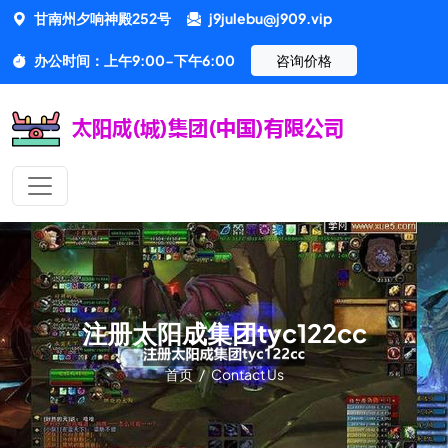
甘南州夕响神殿252号
j9julebu@j909.vip
办公时间：上午9:00-下午6:00
咨询价格
注册太阳成集团tyc122cc
首页
/
Contact Us