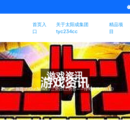
首页入
关于太阳成集团
精品项
口
tyc234cc
目
游戏资讯
首页
/
Our News
/
三势吕(三势吕——传奇人物的崛起)