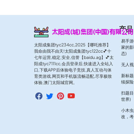
产品
易手游
太阳成集团tyc234cc,2025【哪吒推荐】
家的影
我命由我不由天!太阳成集团tyc122cc💕十
态)
七年运营,稳定,安全,信誉【baidu.ag】💕太
阳成tyc7111cc,会员登录后,快速进入全站入
无人视
口,下载APP后体验电子竞技,真人互动与体
新标题
育类游戏,网页和手机版流畅适配,尽享极致
续探险
体验,澳门太阳城官网。
扫题目
世界)
小木虫
改，考