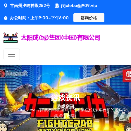
甘南州夕响神殿252号
j9julebu@j909.vip
办公时间：上午9:00-下午6:00
咨询价格
游戏资讯
首页
/
Our News
/
探索石珀在游戏中的采集点位(探索石珀的游戏采
集点位攻略)