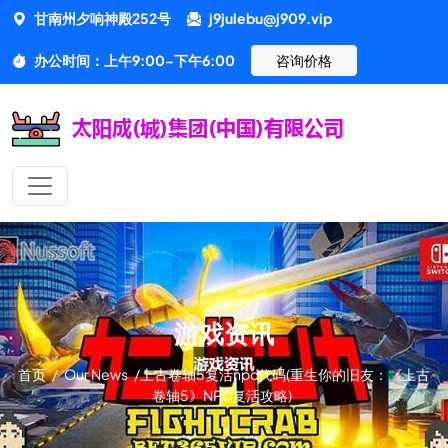
甘南州夕响神殿252号
j9julebu@j909.vip
办公时间：上午9:00-下午6:00
咨询价格
游戏资讯
首页
/
Our News
/
上古卷轴5复活npc代码(重生你的旧友：《上古
卷轴5》NPС复活攻略)