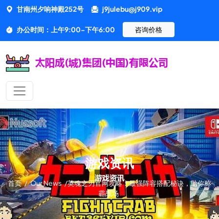
甘南州夕响神殿252号
j9julebu@j909.vip
办公时间：上午9:00-下午6:00
咨询价格
游戏资讯
首页
/
Our News
/
英魂之刃官网攻略：最强阵容搭配秘诀，助你称
霸战场