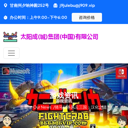
甘南州夕响神殿252号
j9julebu@j909.vip
办公时间：上午9:00-下午6:00
咨询价格
游戏资讯
首页
/
Our News
/
骑马砍杀风云三国：汉化之道