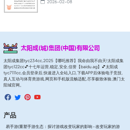
2026-02-08
太阳成集团tyc234cc,2025【哪吒推荐】我命由我不由天!太阳成集
团tyc122cc💕十七年运营,稳定,安全,信誉【baidu.ag】💕太阳成
tyc7111cc,会员登录后,快速进入全站入口,下载APP后体验电子竞技,
真人互动与体育类游戏,网页和手机版流畅适配,尽享极致体验,澳门太
阳城官网。
产品
易手游(重塑手游生态：探讨游戏改变玩家的影响 - 改变玩家的游